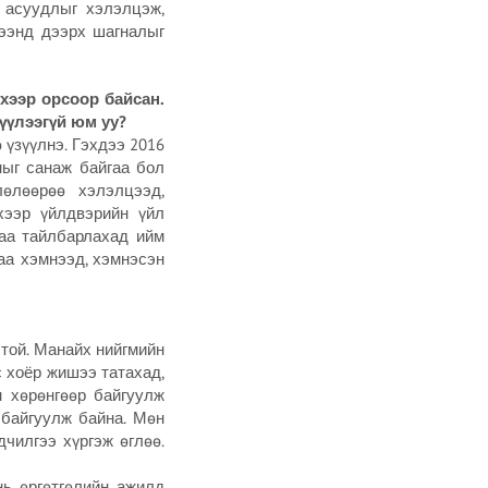
 асуудлыг хэлэлцэж,
рээнд дээрх шагналыг
хээр орсоор байсан.
үүлээгүй юм уу?
 үзүүлнэ. Гэхдээ 2016
ныг санаж байгаа бол
өлөөрөө хэлэлцээд,
хээр үйлдвэрийн үйл
гаа тайлбарлахад ийм
аа хэмнээд, хэмнэсэн
той. Манайх нийгмийн
с хоёр жишээ татахад,
н хөрөнгөөр байгуулж
 байгуулж байна. Мөн
чилгээ хүргэж өглөө.
нь өргөтгөлийн ажилд