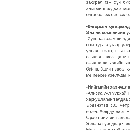
захирал гэж хүн бү
хамтын шийдвэр гарг
олголоо гэж ойлгож б
-Өнгөрсөн хугацаан
Энэ нь компанийн үй
-Хувьцаа эзэмшигчдий
оны гуравдугаар ули
улсад төлсөн татв
ажилчдынхаа цалинг
ажиллагаа хэвийн яв
байна. Эдийн засаг 
мөнгөөрөө ажилчдынх
-Нийгмийн хариуцла
-Аливаа уул уурхайн
хариуцлагын талдаа х
Эрдэнэтэд 300 метр 
өгсөн. Хоёрдугаарт 
Орхон аймгийн алсла
Эрдэнэт үйлдвэр ч өө
Мөн саажилттай хүүх