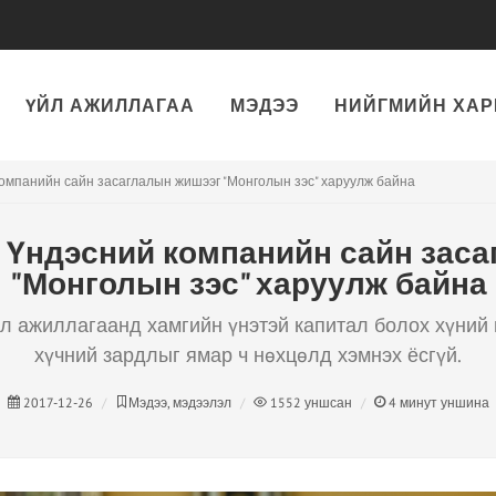
ҮЙЛ АЖИЛЛАГАА
МЭДЭЭ
НИЙГМИЙН ХАР
омпанийн сайн засаглалын жишээг "Монголын зэс" харуулж байна
 Үндэсний компанийн сайн зас
"Монголын зэс" харуулж байна
л ажиллагаанд хамгийн үнэтэй капитал болох хүний 
хүчний зардлыг ямар ч нөхцөлд хэмнэх ёсгүй.
2017-12-26
Мэдээ, мэдээлэл
1552
уншсан
4
минут уншина