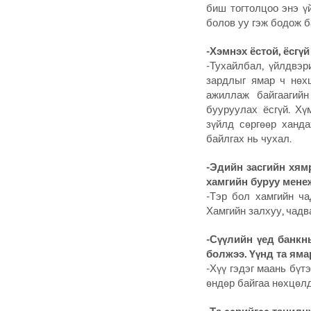
биш тогтолцоо энэ ү
болов уу гэж бодож б
-Хэмнэх ёстой, ёсгүй
-Тухайлбал, үйлдвэр
зардлыг ямар ч нөхц
ажиллаж байгаагийн
бууруулах ёсгүй. Хү
зүйлд сөргөөр ханда
байлгах нь чухал.
-Эдийн засгийн хям
хамгийн буруу менеж
-Тэр бол хамгийн ча
Хамгийн залхуу, чадв
-Сүүлийн үед банкн
болжээ. Үүнд та яма
-Хүү гэдэг маань бүт
өндөр байгаа нөхцөлд