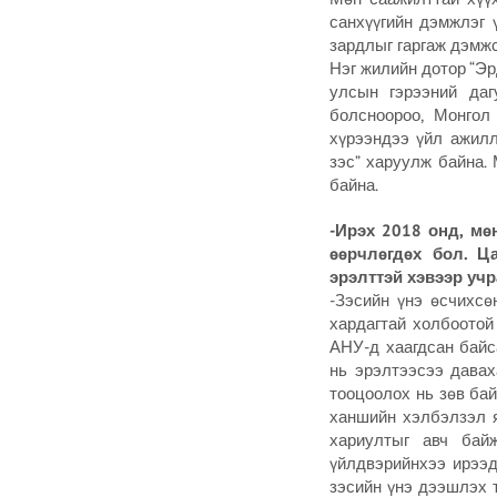
санхүүгийн дэмжлэг 
зардлыг гаргаж дэмжс
Нэг жилийн дотор “Эр
улсын гэрээний даг
болсноороо, Монгол
хүрээндээ үйл ажилл
зэс” харуулж байна.
байна.
-Ирэх 2018 онд, мө
өөрчлөгдөх бол. Ц
эрэлттэй хэвээр учр
-Зэсийн үнэ өсчихсө
хардагтай холбоотой
АНУ-д хаагдсан байс
нь эрэлтээсээ давах
тооцоолох нь зөв бай
ханшийн хэлбэлзэл я
хариултыг авч байж
үйлдвэрийнхээ ирээд
зэсийн үнэ дээшлэх 