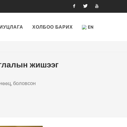
Facebook
Twitter
Youtube
ИУЦЛАГА
ХОЛБОО БАРИХ
EN
аглалын жишээг
нөөц, боловсон