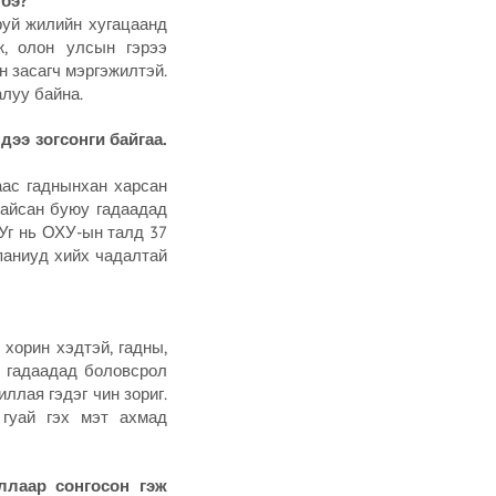
 бэ?
аруй жилийн хугацаанд
ж, олон улсын гэрээ
н засагч мэргэжилтэй.
алуу байна.
ээ зогсонги байгаа.
аас гаднынхан харсан
байсан буюу гадаадад
 Уг нь ОХУ-ын талд 37
паниуд хийх чадалтай
 хорин хэдтэй, гадны,
э гадаадад боловсрол
ллая гэдэг чин зориг.
 гуай гэх мэт ахмад
ллаар сонгосон гэж