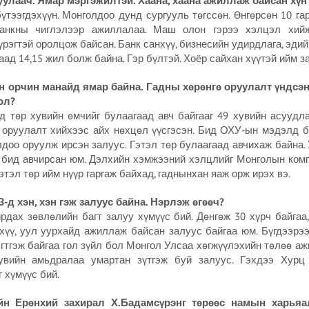
уулаач. Ямар мэргэжилтэй. Хаана, хаана ажиллаж байсан хүн
үтээгдэхүүн. Монголдоо дунд сургууль төгссөн. Өнгөрсөн 10 г
банкны чиглэлээр ажиллалаа. Маш олон гэрээ хэлцэл хий
рэгтэй оролцож байсан. Банк санхүү, бизнесийн удирдлага, эдий
д 14,15 жил болж байна. Гэр бүлтэй. Хоёр сайхан хүүтэй ийм з
н орчин манайд ямар байна. Гадны хөрөнгө оруулалт үндсэнд
ол?
рд төр хувийн өмчийг булаагаад авч байгааг 49 хувийн асуудл
ө оруулалт хийхээс айх нөхцөл үүсгэсэн. Бид ОХУ-ын мэдэлд 
доо оруулж ирсэн залуус. Гэтэл төр булаагаад авчихаж байна.
 бид авчирсан юм. Дэлхийн хэмжээний хэлцлийг Монголын ком
этэл төр ийм нүүр гаргаж байхад, гаднынхан яаж орж ирэх вэ.
З-д хэн, хэн гэж залуус байна. Нэрлэж өгөөч?
дах зөвлөлийн багт залуу хүмүүс бий. Дөнгөж 30 хүрч байгаа,
хүү, уул уурхайд ажиллаж байсан залуус байгаа юм. Бүгдээрэ
гтгэж байгаа гол зүйл бол Монгол Улсаа хөгжүүлэхийн төлөө ажи
увийн амьдралаа умартан зүтгэж буй залуус. Гэхдээ Хурц
 хүмүүс бий.
йн Ерөнхий захирал Х.Бадамсүрэнг төрөөс намын харьяа