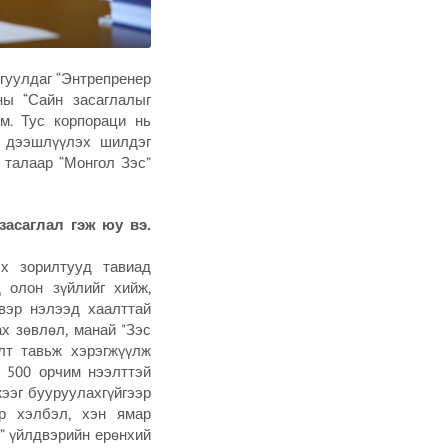
гуулдаг “Энтрепренер
ны “Сайн засаглалыг
м. Тус корпораци нь
г дээшлүүлэх шилдэг
 талаар “Монгол Зэс”
засаглал гэж юу вэ.
эх зорилтууд тавиад
 олон зүйлийг хийж,
вэр нэлээд хаалттай
х зөвлөл, манай "Зэс
лт тавьж хэрэгжүүлж
р 500 орчим нээлттэй
ээг бууруулахгүйгээр
өр хэлбэл, хэн ямар
т” үйлдвэрийн ерөнхий