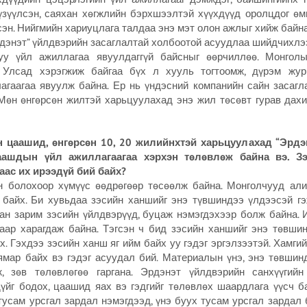
үзүүлсэн, саяхан хөгжлийн бэрхшээлтэй хүүхдүүд оролцдог ө
эн. Нийгмийн хариуцлага талдаа энэ мэт олон ажлыг хийж байна
дэнэт” үйлдвэрийн засаглалтай холбоотой асуудлаа шийдчихлээ
уу үйл ажиллагаа явуулдаггүй байсныг өөрчиллөө. Монгол
 Улсад хэрэгжиж байгаа бүх л хууль тогтоомж, дүрэм жур
агаагаа явуулж байна. Ер нь үндэсний компанийн сайн засаг
 Мөн өнгөрсөн жилтэй харьцуулахад энэ жил төсөвт гурав дахи
н цаашид, өнгөрсөн 10, 20 жилийнхтэй харьцуулахад “Эрдэ
аашдын үйл ажиллагаагаа хэрхэн төлөвлөж байна вэ. З
аас их ирээдүй бий байх?
н болохоор хүмүүс өөдрөгөөр төсөөлж байна. Монголчууд али
 байх. Би хувьдаа зэсийн ханшийг энэ түвшиндээ үлдээсэй гэ
ан зарим зэсийн үйлдвэрүүд, буцаж нэмэгдэхээр болж байна. 
аар харагдаж байна. Тэгсэн ч бид зэсийн ханшийг энэ төвши
х. Гэхдээ зэсийн ханш яг ийм байх уу гэдэг эргэлзээтэй. Хамги
мар байх вэ гэдэг асуудал бий. Материалын үнэ, энэ төвшинд
, зөв төлөвлөгөө гаргана. Эрдэнэт үйлдвэрийн санхүүгий
үйг бодох, цаашид яах вэ гэдгийг төлөвлөх шаардлага үүсч б
тусам урсгал зардал нэмэгдээд, үнэ буух тусам урсгал зардал 