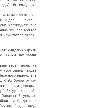
мнөд Азийн тэмцээний
.
. Хамгийн гол нь хоёр
ын үндэсний компани
мыг хэрэгжүүлж, энэ
лалын жишээг “Монгол
н илүү татвар төлсөн
нэт” үйлдвэр хэрхэн
эс ОУ-ын зах зээлд
вааг эерэг талаас нь
ж хүсч байна. Гэхдээ
Ингэснээр нийлүүлэлт
нд байх болов уу гэж
йн гол нь ам.долларын
 байх уу гэх зэргийн
н боломжтой уялдаж,
айгаа юм. Үйлдвэрлэх
буураад байдаг эрүүл