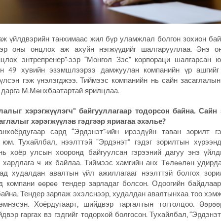
ж үйлдвэрийн танхимаас жил бүр уламжлал болгон зохион бай
ээр оны онцлох аж ахуйн нэгжүүдийг шалгарууллаа. Энэ о
нцлох энтрепренер”-ээр “Монгол Зэс” корпораци шалгарсан ю
йн 49 хувийн эзэмшлээрээ дамжуулан компанийн үр ашгий
үлсэн гэж үнэлэгджээ. Тиймээс компанийн нь сайн засаглалын
 дарга М.Мөнхбаатартай ярилцлаа.
глалыг хэрэгжүүлэгч” байгууллагаар тодорсон байна. Сайн 
аглалыг хэрэгжүүлэв гэдгээр яриагаа эхэлье?
нхоёрдугаар сард “Эрдэнэт”-ийн ирээдүйн таван зорилт г
 юм. Тухайлбал, нээлттэй “Эрдэнэт” гэдэг зорилтын хүрээнд
 нь хоёр улсын хооронд байгуулсан гэрээний дагуу энэ үйлд
а хардлага ч их байлаа. Тиймээс хамгийн анх Төлөөлөн удирда
аад худалдан авалтын үйл ажиллагааг нээлттэй болгох зори
д компани өөрөө тендер зарладаг болсон. Одоогийн байдлаа
байна. Тендер зарлаж эхэлснээр, худалдан авалтынхаа тоо хэмж
эмнэсэн. Хоёрдугаарт, шийдвэр гаргалтын тогтолцоо. Өөрө
двэр гаргах вэ гэдгийг тодорхой болгосон. Тухайлбал, “Эрдэнэ