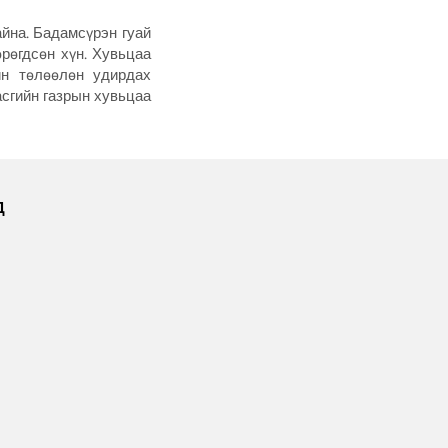
айна. Бадамсүрэн гуай
рөгдсөн хүн. Хувьцаа
йн төлөөлөн удирдах
асгийн газрын хувьцаа
Д