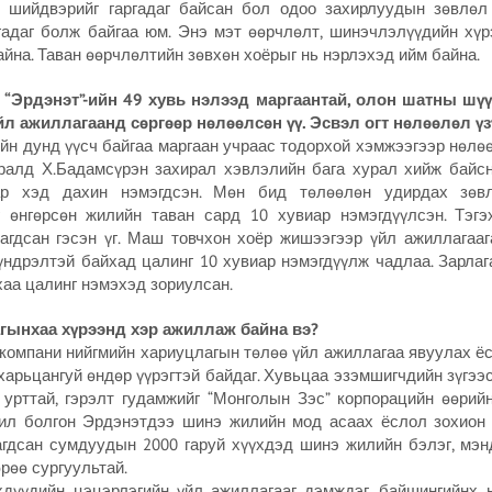
х шийдвэрийг гаргадаг байсан бол одоо захирлуудын зөвлөл
адаг болж байгаа юм. Энэ мэт өөрчлөлт, шинэчлэлүүдийн хү
айна. Таван өөрчлөлтийн зөвхөн хоёрыг нь нэрлэхэд ийм байна.
д “Эрдэнэт”-ийн 49 хувь нэлээд маргаантай, олон шатны шүү
л ажиллагаанд сөргөөр нөлөөлсөн үү. Эсвэл огт нөлөөлөл үз
н дунд үүсч байгаа маргаан учраас тодорхой хэмжээгээр нөлөө
ралд Х.Бадамсүрэн захирал хэвлэлийн бага хурал хийж байс
ар хэд дахин нэмэгдсэн. Мөн бид төлөөлөн удирдах зөвл
 өнгөрсөн жилийн таван сард 10 хувиар нэмэгдүүлсэн. Тэгэ
агдсан гэсэн үг. Маш товчхон хоёр жишээгээр үйл ажиллагаа
хүндрэлтэй байхад цалинг 10 хувиар нэмэгдүүлж чадлаа. Зарлаг
аа цалинг нэмэхэд зориулсан.
гынхаа хүрээнд хэр ажиллаж байна вэ?
 компани нийгмийн хариуцлагын төлөө үйл ажиллагаа явуулах ёс
арьцангуй өндөр үүрэгтэй байдаг. Хувьцаа эзэмшигчдийн зүгээ
урттай, гэрэлт гудамжийг “Монголын Зэс” корпорацийн өөрий
жил болгон Эрдэнэтдээ шинэ жилийн мод асаах ёслол зохион
гдсан сумдуудын 2000 гаруй хүүхдэд шинэ жилийн бэлэг, мэнд
рөө сургуультай.
дүүдийн цэцэрлэгийн үйл ажиллагааг дэмждэг, байшингийнх 