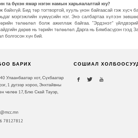
ин та бүхэн ямар нэгэн намын харьяалалтай юу?
 байхгүй. Бид төр тогтвортой, хууль үнэн байгаасай гэж хүсч б
ьдаг мэргэжлийн хүмүүсийн нэг. Энэ салбартаа хүлээн зөвшөө
өрийн төлөөлөл болж ажиллаж байгаа. “Эрдэнэт” үйлдвэри
айдгийн дөрөв нь төрийн төлөөлөл. Дарга нь Бямбасүрэн гээд З
л болгосон хүн бий.
БОО БАРИХ
СОШИАЛ ХОЛБООСУУ
40 Улаанбаатар хот, Сүхбаатар
рэг, 1 дүгээр хороо, Энхтайвны
өн чөлөө 17, Блю Скай Тауэр,
o@mcc.mn
6 78127812