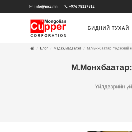
info@mcc.mn
+976 78127812
БИДНИЙ ТУХАЙ
Блог
Мэдээ, мэдээлэл
М.Мөнхбаатар: Үндэсний к
М.Мөнхбаатар:
Үйлдвэрийн үй