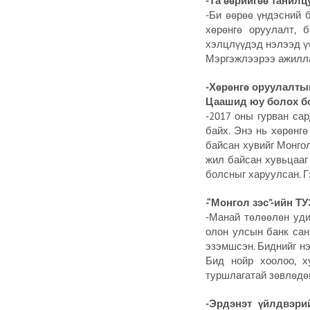
-Та өөрийгөө танилц
-Би өөрөө үндэсний б
хөрөнгө оруулалт, 
хэлцлүүдэд нэлээд үү
Мэргэжлээрээ ажиллаа
-Хөрөнгө оруулалты
Цаашид юу болох б
-2017 оны гурван са
байх. Энэ нь хөрөнг
байсан хувийг Монгол
жил байсан хувьцааг
болсныг харуулсан. Г
-“Монгол зэс”-ийн ТУ
-Манай төлөөлөн удир
олон улсын банк сан
эзэмшсэн. Биднийг нэ
Бид нойр хоолоо, х
туршлагатай зөвлөдөг
-Эрдэнэт үйлдвэри