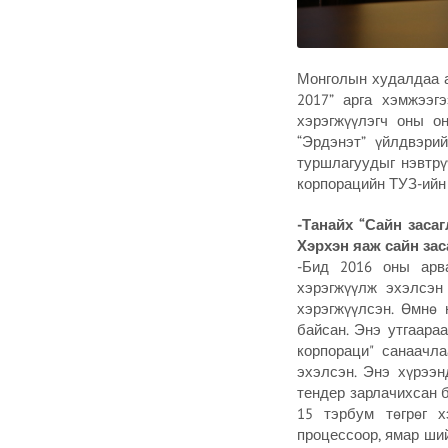
Монголын худалдаа а
2017” арга хэмжээг
хэрэгжүүлэгч оны о
“Эрдэнэт” үйлдвэри
туршлагуудыг нэвтрү
корпорацийн ТУЗ-ийн
-Танайх “Сайн заса
Хэрхэн яаж сайн зас
-Бид 2016 оны арва
хэрэгжүүлж эхэлсэн
хэрэгжүүлсэн. Өмнө
байсан. Энэ утгаара
корпораци" санаачл
эхэлсэн. Энэ хүрээн
тендер зарлачихсан 
15 тэрбум төгрөг х
процессоор, ямар ший