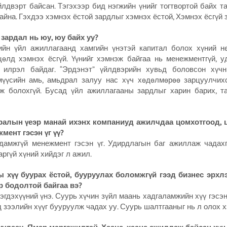
йлдвэрт байсан. Тэгэхээр бид нэгжийн үнийг тогтвортой байх т
айна. Гэхдээ хэмнэх ёстой зардлыг хэмнэх ёстой, Хэмнэх ёсгүй 
 зардал нь юу, юу байх уу?
ийн үйл ажиллагаанд хамгийн үнэтэй капитал болох хүний н
өлд хэмнэх ёсгүй. Үүнийг хэмнэж байгаа нь менежментгүй, у
 илрэл байдаг. “Эрдэнэт” үйлдвэрийн хувьд боловсон хүч
мүүсийн амь, амьдрал залуу нас хүч хөдөлмөрөө зарцуулчих
ж болохгүй. Бусад үйл ажиллагааны зардлыг харин барих, т
ралын үеэр манай ихэнх компаниуд ажилчдаа цомхотгоод, ц
мент гэсэн үг үү?
дамжгүй менежмент гэсэн үг. Удирдлагын баг ажиллаж чадахг
аргүй хүний хийдэг л ажил.
ы хүү буурах ёстой, бууруулах боломжгүй гээд бизнес эрхл
р бодолтой байгаа вэ?
ээгдэхүүний үнэ. Суурь хүчин зүйл маань хадгаламжийн хүү гэсэн
 зээлийн хүүг бууруулж чадах уу. Суурь шалтгааныг нь л олох х