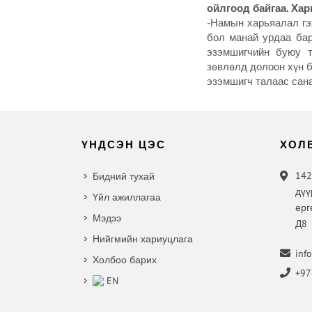
ойлгоод байгаа. Хар
-Намын харьяалал гэж
бол манай урдаа бар
эзэмшигчийн буюу т
зөвлөлд долоон хүн б
эзэмшигч талаас сана
ҮНДСЭН ЦЭС
ХОЛ
142
Бидний тухай
дүү
Үйл ажиллагаа
өрг
Мэдээ
Д8
Нийгмийн хариуцлага
inf
Холбоо барих
+97
EN