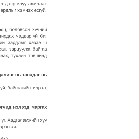
ал дээр илүү ажиллах
зардлыг хэмнэх ёсгүй.
өөц, боловсон хүчний
дирдах чадваргүй баг
ний зардлыг хэзээ ч
сан, зарцуулж байгаа
анах, тухайн төвшинд
алинг нь танадаг нь
үй байгаагийн илрэл.
эгчид нэлээд маргах
 үг. Хадгаламжийн хүү
эрэгтэй.